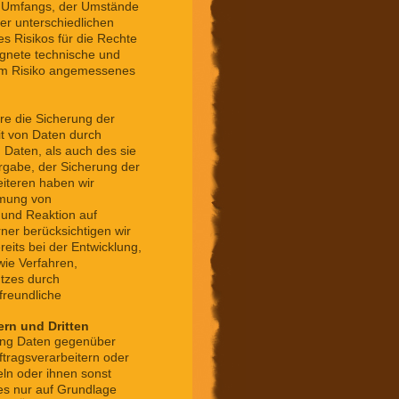
s Umfangs, der Umstände
er unterschiedlichen
es Risikos für die Rechte
ignete technische und
em Risiko angemessenes
e die Sicherung der
eit von Daten durch
 Daten, als auch des sie
ergabe, der Sicherung der
eiteren haben wir
hmung von
 und Reaktion auf
ner berücksichtigen wir
its bei der Entwicklung,
ie Verfahren,
tzes durch
freundliche
ern und Dritten
ung Daten gegenüber
ragsverarbeitern oder
eln oder ihnen sonst
ies nur auf Grundlage