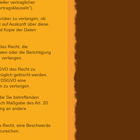
eller vertraglicher
rtragsklauseln“).
arüber zu verlangen, ob
 auf Auskunft über diese
nd Kopie der Daten
das Recht, die
aten oder die Berichtigung
u verlangen.
GVO das Recht zu
züglich gelöscht werden,
18 DSGVO eine
n zu verlangen.
ie Sie betreffenden
nach Maßgabe des Art. 20
ung an andere
s Recht, eine Beschwerde
zureichen.