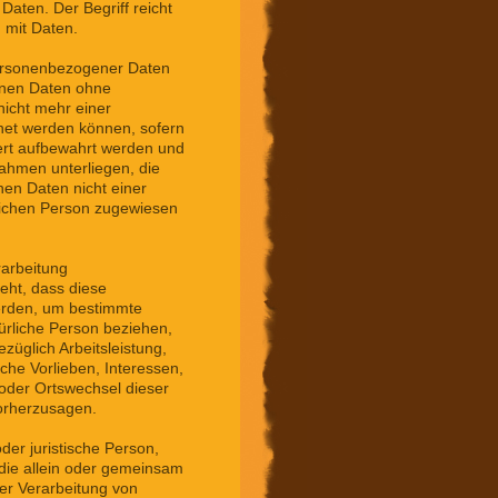
ten. Der Begriff reicht
 mit Daten.
personenbezogener Daten
enen Daten ohne
nicht mehr einer
net werden können, sofern
ert aufbewahrt werden und
ahmen unterliegen, die
en Daten nicht einer
ürlichen Person zugewiesen
rarbeitung
eht, dass diese
rden, um bestimmte
türliche Person beziehen,
üglich Arbeitsleistung,
iche Vorlieben, Interessen,
t oder Ortswechsel dieser
vorherzusagen.
oder juristische Person,
 die allein oder gemeinsam
er Verarbeitung von