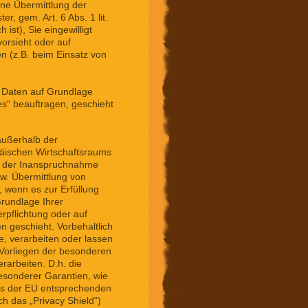
ine Übermittlung der
er, gem. Art. 6 Abs. 1 lit.
ist), Sie eingewilligt
vorsieht oder auf
n (z.B. beim Einsatz von
n Daten auf Grundlage
es“ beauftragen, geschieht
 außerhalb der
äischen Wirtschaftsraums
n der Inanspruchnahme
zw. Übermittlung von
r, wenn es zur Erfüllung
Grundlage Ihrer
erpflichtung oder auf
n geschieht. Vorbehaltlich
se, verarbeiten oder lassen
m Vorliegen der besonderen
rarbeiten. D.h. die
besonderer Garantien, wie
ines der EU entsprechenden
h das „Privacy Shield“)