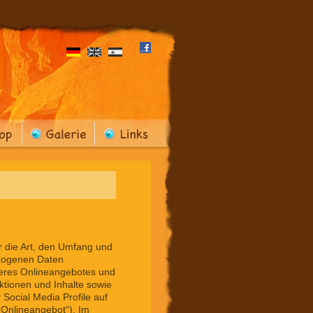
r die Art, den Umfang und
zogenen Daten
seres Onlineangebotes und
tionen und Inhalte sowie
Social Media Profile auf
Onlineangebot“). Im